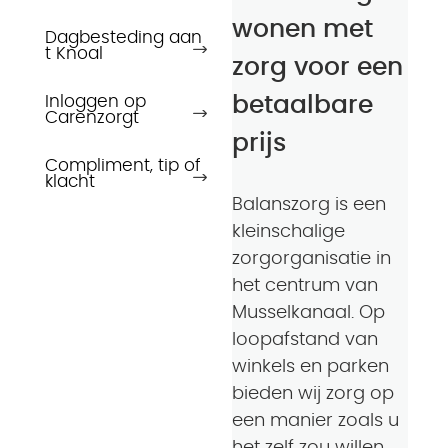
wonen met
Dagbesteding aan
t Knoal
zorg voor een
Inloggen op
betaalbare
Carenzorgt
prijs
Compliment, tip of
klacht
Balanszorg is een
kleinschalige
zorgorganisatie in
het centrum van
Musselkanaal. Op
loopafstand van
winkels en parken
bieden wij zorg op
een manier zoals u