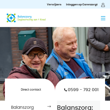
Verwijzers
Inloggen op Carenzorgt
MENU
Snel
0599 - 792 001
Direct contact
navigeren
Balanszorg:
Balanszorg