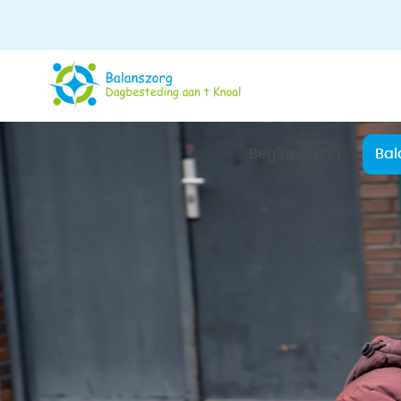
Beginpagina
Bal
Te
Bin