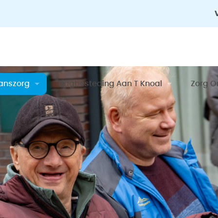
anszorg
Dagbesteding Aan T Knoal
Zorg O
am Balanszorg
Team Dagbesteding
Compl
nen Kijken Bij Balanszorg
Binnenkijken Bij Dagbesteding Aan T Kno
Algem
Zorgk
Contac
Ervari
Kosten