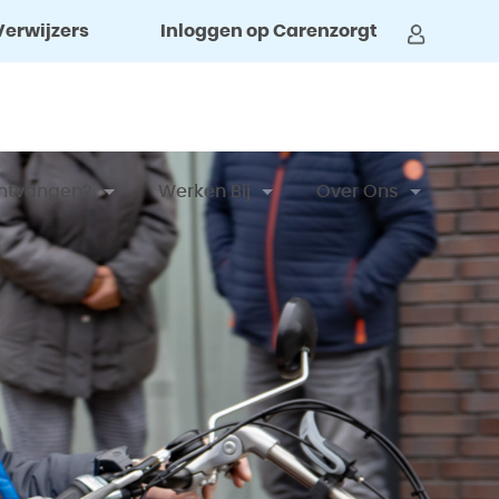
Verwijzers
Inloggen op Carenzorgt
ntvangen?
Werken Bij
Over Ons
imenten, Tip Of Klacht
Vacatures
Clientenraad
al
ene Voorwaarden
Vrijwilliger Worden
Nieuwsbrieven
aart Nederland
Stage En BBL
Privacy Reglement
t Formulier
Ervaringen Van Medewerkers
Coördinatieteam
ngen Van Cliënten
 En Financiering